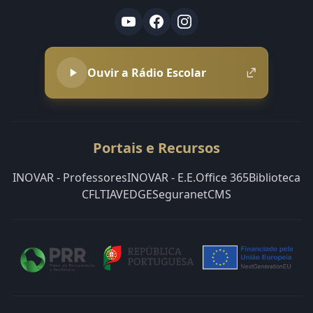
Ouvir a Rádio Escolar
Portais e Recursos
INOVAR - Professores
INOVAR - E.E.
Office 365
Biblioteca
CFLT
IAVE
DGE
Seguranet
CMS