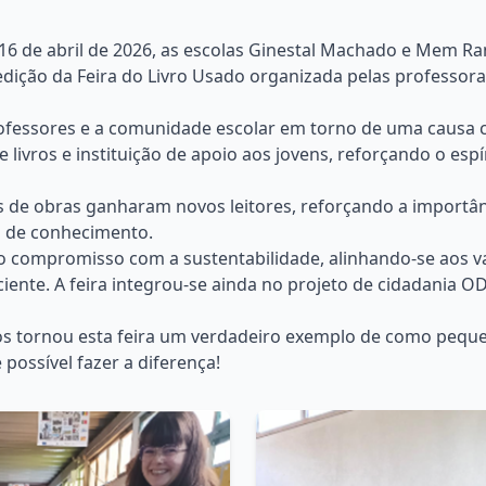
 16 de abril de 2026, as escolas Ginestal Machado e Mem R
ição da Feira do Livro Usado organizada pelas professoras
rofessores e a comunidade escolar em torno de uma causa 
de livros e instituição de apoio aos jovens, reforçando o esp
s de obras ganharam novos leitores, reforçando a importân
ha de conhecimento.
a o compromisso com a sustentabilidade, alinhando-se aos v
ente. A feira integrou-se ainda no projeto de cidadania 
odos tornou esta feira um verdadeiro exemplo de como peq
 possível fazer a diferença!