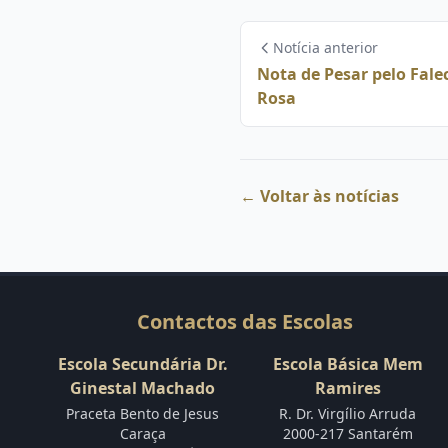
Notícia anterior
Nota de Pesar pelo Fale
Rosa
← Voltar às notícias
Contactos das Escolas
Escola Secundária Dr.
Escola Básica Mem
Ginestal Machado
Ramires
Praceta Bento de Jesus
R. Dr. Virgílio Arruda
Caraça
2000-217 Santarém