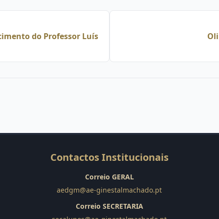
cimento do Professor Luís
Ol
Contactos Institucionais
Correio GERAL
aedgm@ae-ginestalmachado.pt
Correio SECRETARIA