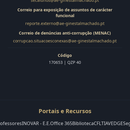
secalunos@ae-ginestalmachado.pt
Correio para exposição de assuntos de carácter
funcional
reporte.externo@ae-ginestalmachado.pt
Correio de denúncias anti-corrupção (MENAC)
corrupcao.situacoesconexas@ae-ginestalmachado.pt
Código
170653 | QZP 40
Portais e Recursos
rofessores
INOVAR - E.E.
Office 365
Biblioteca
CFLT
IAVE
DGE
Se