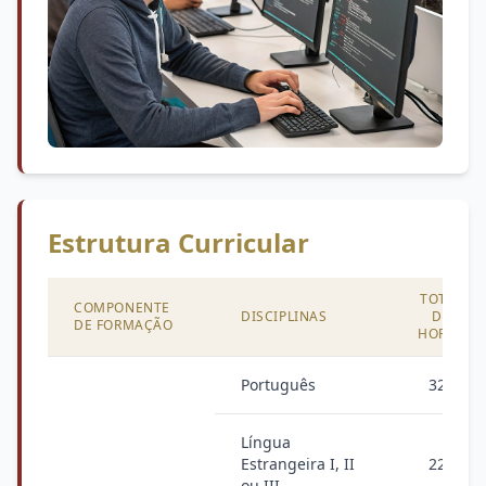
Estrutura Curricular
TOTAL
COMPONENTE
DISCIPLINAS
DE
DE FORMAÇÃO
HORAS
Português
320
Língua
Estrangeira I, II
220
ou III