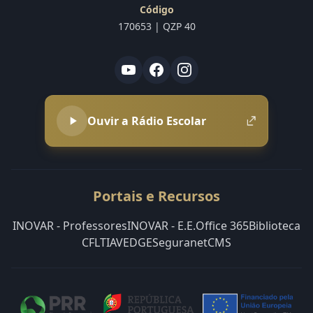
Código
170653 | QZP 40
Ouvir a Rádio Escolar
Portais e Recursos
INOVAR - Professores
INOVAR - E.E.
Office 365
Biblioteca
CFLT
IAVE
DGE
Seguranet
CMS