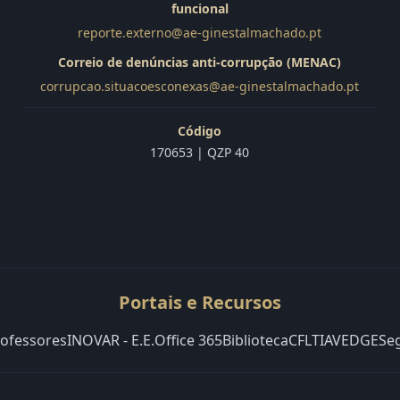
funcional
reporte.externo@ae-ginestalmachado.pt
Correio de denúncias anti-corrupção (MENAC)
corrupcao.situacoesconexas@ae-ginestalmachado.pt
Código
170653 | QZP 40
Portais e Recursos
rofessores
INOVAR - E.E.
Office 365
Biblioteca
CFLT
IAVE
DGE
Se