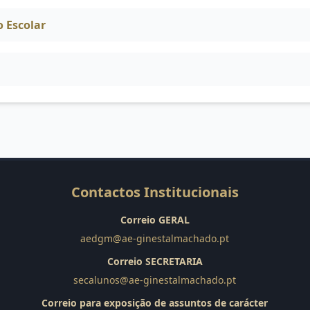
 Escolar
Contactos Institucionais
Correio GERAL
aedgm@ae-ginestalmachado.pt
Correio SECRETARIA
secalunos@ae-ginestalmachado.pt
Correio para exposição de assuntos de carácter