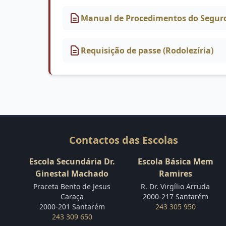
Manual de Procedimentos do Seguro
Requisição de passe (Rodolezíria)
Contactos das Escolas
Escola Secundária Dr.
Escola Básica Mem
Ginestal Machado
Ramires
Praceta Bento de Jesus
R. Dr. Virgílio Arruda
Caraça
2000-217 Santarém
2000-201 Santarém
243 305 950
243 309 650